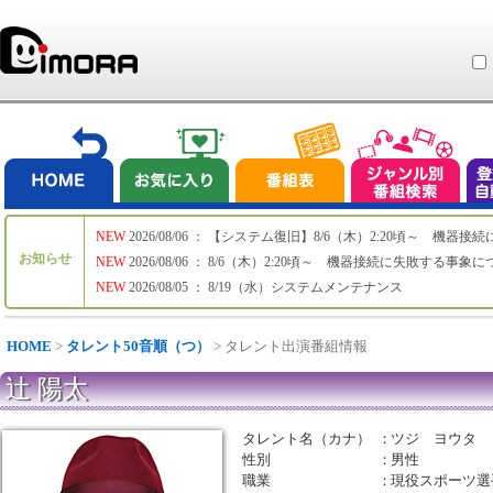
NEW
2026/08/06 ： 【システム復旧】8/6（木）2:20頃～ 機
お知らせ
NEW
2026/08/06 ： 8/6（木）2:20頃～ 機器接続に失敗する事象
NEW
2026/08/05 ： 8/19（水）システムメンテナンス
HOME
>
タレント50音順（つ）
> タレント出演番組情報
辻 陽太
タレント名（カナ）
：
ツジ ヨウタ
性別
：
男性
職業
：
現役スポーツ選