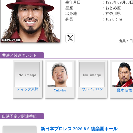
生年月日
：
1993年09月08
星座
：
おとめ座
出身地
：
神奈川県
身長
：
182.0ｃｍ
出典：日
共演／関連タレント
ディック東郷
ウルフアロン
Yuto-Ice
鷹木 信悟
出演予定／関連番組
新日本プロレス 2026.8.6 後楽園ホール