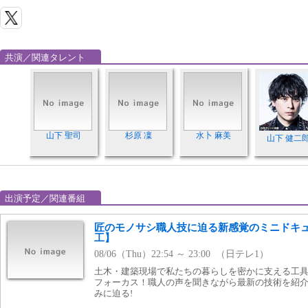
共演／関連タレント
山下 聖司
杉原 凜
水卜 麻美
山下 健二
出演予定／関連番組
匠のモノサシ職人技に迫る新感覚のミニドキ
工】
08/06（Thu）22:54 ～ 23:00 （日テレ1）
土木・建築現場で私たちの暮らしを密かに支える工
フォーカス！職人の声を聞きながら最新の技術を紹
みに迫る!