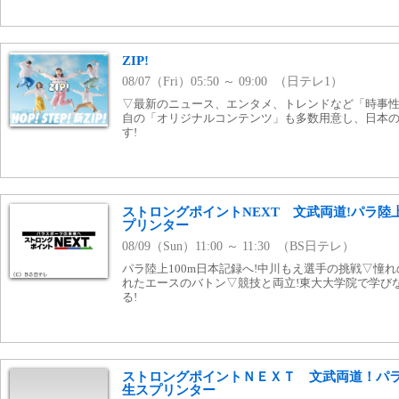
ZIP!
08/07（Fri）05:50 ～ 09:00 （日テレ1）
▽最新のニュース、エンタメ、トレンドなど「時事性の
自の「オリジナルコンテンツ」も多数用意し、日本
す!
ストロングポイントNEXT 文武両道!パラ
プリンター
08/09（Sun）11:00 ～ 11:30 （BS日テレ）
パラ陸上100m日本記録へ!中川もえ選手の挑戦▽憧れ
れたエースのバトン▽競技と両立!東大大学院で学び
る!
ストロングポイントＮＥＸＴ 文武両道！パ
生スプリンター