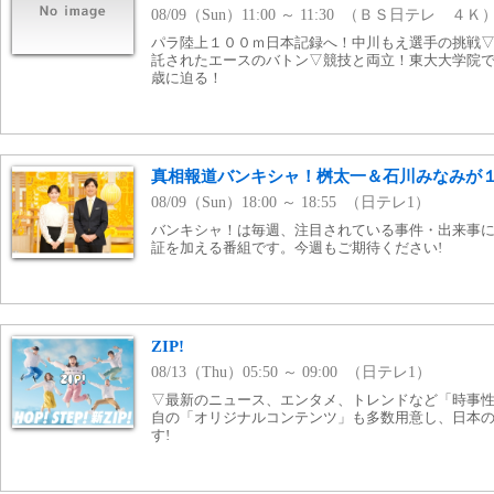
08/09（Sun）11:00 ～ 11:30 （ＢＳ日テレ ４Ｋ
パラ陸上１００ｍ日本記録へ！中川もえ選手の挑戦▽
託されたエースのバトン▽競技と両立！東大大学院
歳に迫る！
真相報道バンキシャ！桝太一＆石川みなみが
08/09（Sun）18:00 ～ 18:55 （日テレ1）
バンキシャ！は毎週、注目されている事件・出来事
証を加える番組です。今週もご期待ください!
ZIP!
08/13（Thu）05:50 ～ 09:00 （日テレ1）
▽最新のニュース、エンタメ、トレンドなど「時事性の
自の「オリジナルコンテンツ」も多数用意し、日本
す!