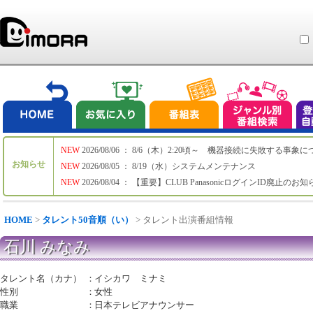
NEW
2026/08/06 ： 8/6（木）2:20頃～ 機器接続に失敗する事象
お知らせ
NEW
2026/08/05 ： 8/19（水）システムメンテナンス
NEW
2026/08/04 ： 【重要】CLUB PanasonicログインID廃止のお
HOME
>
タレント50音順（い）
> タレント出演番組情報
石川 みなみ
タレント名（カナ）
：
イシカワ ミナミ
性別
：
女性
職業
：
日本テレビアナウンサー