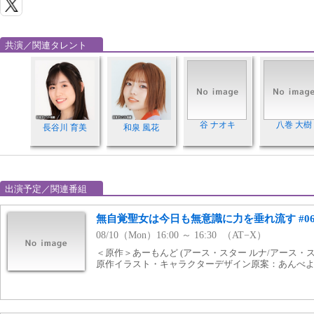
共演／関連タレント
谷 ナオキ
八巻 大樹
長谷川 育美
和泉 風花
出演予定／関連番組
無自覚聖女は今日も無意識に力を垂れ流す #0
08/10（Mon）16:00 ～ 16:30 （AT−X）
＜原作＞あーもんど (アース・スター ルナ/アース・
原作イラスト・キャラクターデザイン原案：あんべ