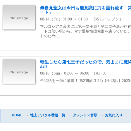
無自覚聖女は今日も無意識に力を垂れ流す 第
ート」
08/14（Fri）01:00 ～ 01:30 （BS11イレブン）
マルコシアス帝国には第一皇子派と第二皇子派が存
ートは幼い頃から、マナ過敏性症候群を患っていた
トのために…
転生したら第七王子だったので、気ままに魔術を極
#24
08/16（Sun）01:00 ～ 06:00 （AT−X）
全12話を一挙に放送！ 第2期(#13-24)【全12話】20
・
HOME
・
地上デジタル番組一覧
・
タレント50音順
・
お気に入り