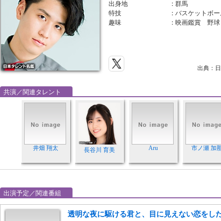
出身地
：
群馬
特技
：
バスケットボー
趣味
：
映画鑑賞 野球
出典：日
共演／関連タレント
井畑 翔太
Aru
市ノ瀬 加
長谷川 育美
出演予定／関連番組
透明な夜に駆ける君と、目に見えない恋をした。