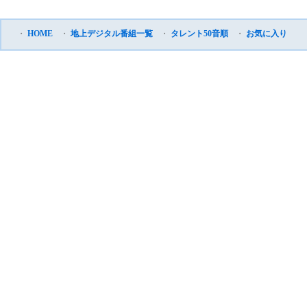
・
HOME
・
地上デジタル番組一覧
・
タレント50音順
・
お気に入り