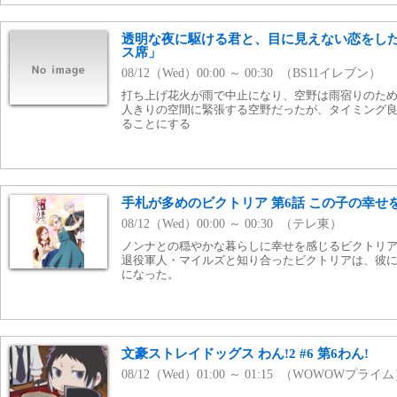
透明な夜に駆ける君と、目に見えない恋をした
ス席」
08/12（Wed）00:00 ～ 00:30 （BS11イレブン）
打ち上げ花火が雨で中止になり、空野は雨宿りのた
人きりの空間に緊張する空野だったが、タイミング
ることにする
手札が多めのビクトリア 第6話 この子の幸せ
08/12（Wed）00:00 ～ 00:30 （テレ東）
ノンナとの穏やかな暮らしに幸せを感じるビクトリ
退役軍人・マイルズと知り合ったビクトリアは、彼
になった。
文豪ストレイドッグス わん!2 #6 第6わん!
08/12（Wed）01:00 ～ 01:15 （WOWOWプライ