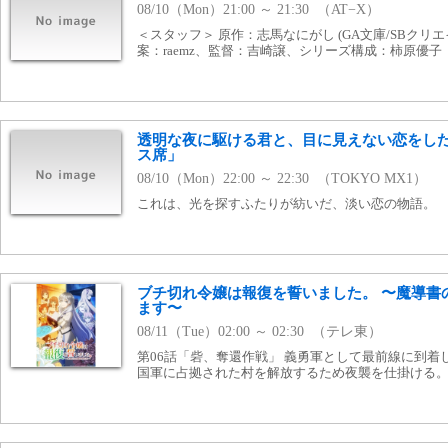
08/10（Mon）21:00 ～ 21:30 （AT−X）
＜スタッフ＞ 原作：志馬なにがし (GA文庫/SBクリ
案：raemz、監督：吉崎譲、シリーズ構成：柿原優子
透明な夜に駆ける君と、目に見えない恋をした
ス席」
08/10（Mon）22:00 ～ 22:30 （TOKYO MX1）
これは、光を探すふたりが紡いだ、淡い恋の物語。
ブチ切れ令嬢は報復を誓いました。 〜魔導書
ます〜
08/11（Tue）02:00 ～ 02:30 （テレ東）
第06話「砦、奪還作戦」 義勇軍として最前線に到着
国軍に占拠された村を解放するため夜襲を仕掛ける