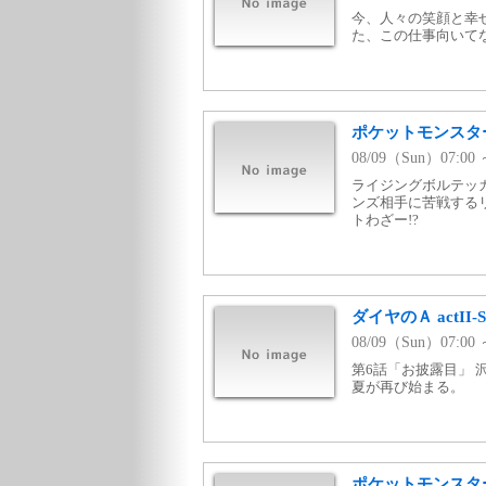
今、人々の笑顔と幸
た、この仕事向いて
ポケットモンスター
08/09（Sun）07:0
ライジングボルテッ
ンズ相手に苦戦する
トわざー!?
ダイヤのＡ actII-Sec
08/09（Sun）07:
第6話「お披露目」
夏が再び始まる。
ポケットモンスタ