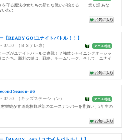
せを守る魔法少女たちの新たな戦いが始まるーー 第６話 あな
ないわよ
【READY GO!ユナイトバトル！！】
0 ～ 07:30 （ＢＳテレ東）
アニメ/特撮
カーズがユナイトバトルに参戦！？強敵シャイニングオーシャ
リコたち。勝利の鍵は、戦略、チームワーク、そして、ユナイ
ond Season- #6
00 ～ 07:30 （キッズステーション）
アニメ/特撮
 沢村栄純が青道高校野球部のエースナンバーを背負い、2年生の
ー【READY GO！ユナイトバトル！！】