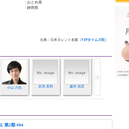
：
おとめ座
：
静岡県
出典：日本タレント名鑑（
VIPタイムズ社
）
岩浪 美和
藤井 昌宏
小山 力也
第2期 #04