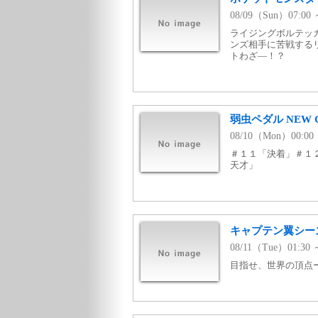
08/09（Sun）07:
ライジングボルテッ
ンズ相手に苦戦する
トわざ—！？
弱虫ペダル NEW GE
08/10（Mon）00
＃１１「決着」＃１
天才」
キャプテン翼シーズ
08/11（Tue）01:3
目指せ、世界の頂点