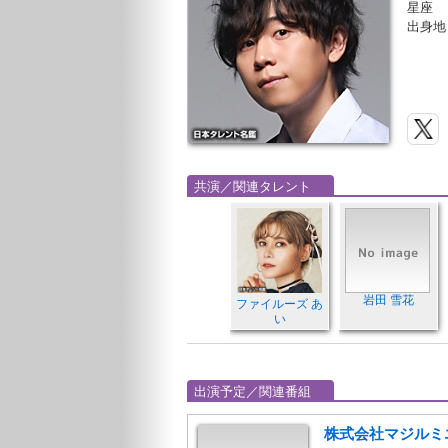
星座
出身地
共演／関連タレント
岩田 雪花
ファイルーズ あ
い
出演予定／関連番組
株式会社マジルミエ 