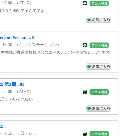
 ～ 07:00 （AT−X）
アニメ/特撮
魔法少女と働いてるんですよ
ond Season- #6
00 ～ 18:30 （キッズステーション）
アニメ/特撮
 沢村栄純が青道高校野球部のエースナンバーを背負い、2年生の
第2期 #05
 ～ 22:00 （AT−X）
アニメ/特撮
人気分じゃいられない
エ
5 ～ 01:25 （日テレ1）
アニメ/特撮