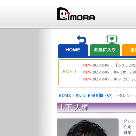
NEW
2026/08/06 ： 【シ
お知らせ
NEW
2026/08/06 ： 8/6
NEW
2026/08/05 ： 8/19
HOME
>
タレント50音順（や）
> タレン
山下 大輝
タレン
性別
職業