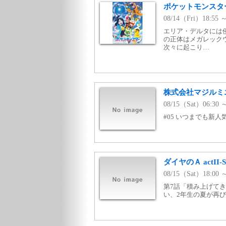
ポケットモンスタ
08/14（Fri）18:5
エリア・デルタには
の正体はメガレック
次々に起こり…
株式会社マジルミエ 
08/15（Sat）06:30
#05 いつまでも新
ダイヤのＡ actII-Sec
08/15（Sat）18:
第7話「積み上げて
い、2年生の夏が再