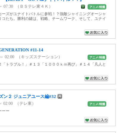
00 ～ 07:30 （ＢＳテレ東４Ｋ）
アニメ/特撮
カーズがユナイトバトルに参戦！？強敵シャイニングオーシャ
リコたち。勝利の鍵は、戦略、チームワーク、そして、ユナイ
NERATION #11-14
:00 ～ 02:00 （キッズステーション）
アニメ/特撮
２「トラブル！」＃１３「１０００ｋｍ再び」＃１４「凡人と
ン２ ジュニアユース編#32
0 ～ 02:00 （テレ東）
アニメ/特撮
ーーー