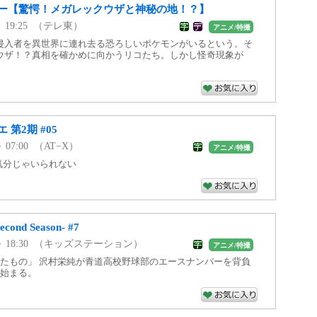
ー【驚愕！メガレックウザと神秘の地！？】
5 ～ 19:25 （テレ東）
アニメ/特撮
侵入者を異世界に連れ去る恐ろしいポケモンがいるという。そ
ウザ！？真相を確かめに向かうリコたち。しかし怪奇現象が
第2期 #05
 ～ 07:00 （AT−X）
アニメ/特撮
人気分じゃいられない
ond Season- #7
00 ～ 18:30 （キッズステーション）
アニメ/特撮
きたもの」 沢村栄純が青道高校野球部のエースナンバーを背負
び始まる。