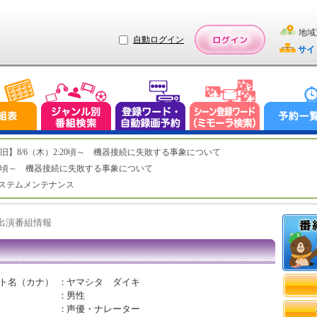
地域
自動ログイン
サイ
ステム復旧】8/6（木）2:20頃～ 機器接続に失敗する事象について
（木）2:20頃～ 機器接続に失敗する事象について
（水）システムメンテナンス
ト出演番組情報
ト名（カナ）
：
ヤマシタ ダイキ
：
男性
：
声優・ナレーター