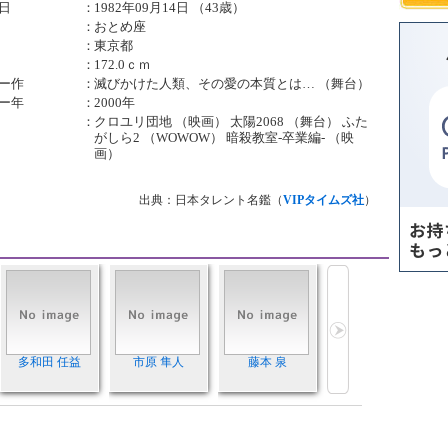
日
：
1982年09月14日 （43歳）
：
おとめ座
：
東京都
：
172.0ｃｍ
ー作
：
滅びかけた人類、その愛の本質とは… （舞台）
ー年
：
2000年
：
クロユリ団地 （映画） 太陽2068 （舞台） ふた
がしら2 （WOWOW） 暗殺教室-卒業編- （映
画）
出典：日本タレント名鑑（
VIPタイムズ社
）
多和田 任益
市原 隼人
藤本 泉