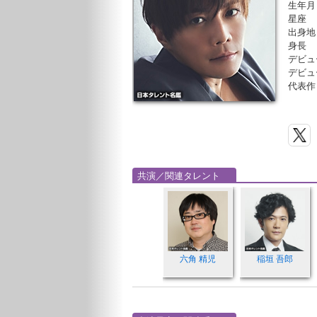
生年月
星座
出身地
身長
デビュ
デビュ
代表作
共演／関連タレント
六角 精児
稲垣 吾郎