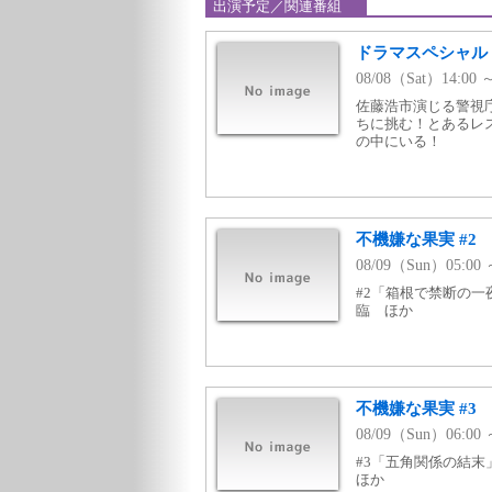
出演予定／関連番組
ドラマスペシャル
08/08（Sat）14:
佐藤浩市演じる警視
ちに挑む！とあるレ
の中にいる！
不機嫌な果実 #2
08/09（Sun）05:
#2「箱根で禁断の一
臨 ほか
不機嫌な果実 #3
08/09（Sun）06:
#3「五角関係の結末
ほか