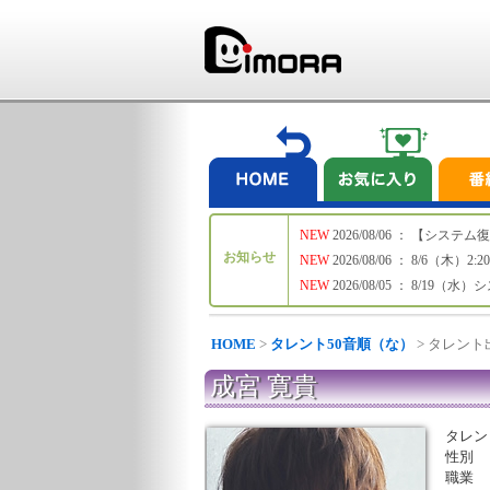
NEW
2026/08/06 ： 【シ
お知らせ
NEW
2026/08/06 ： 8/6
NEW
2026/08/05 ： 8/19
HOME
>
タレント50音順（な）
> タレン
成宮 寛貴
タレン
性別
職業