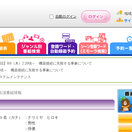
地域
自動ログイン
サイ
ステム復旧】8/6（木）2:20頃～ 機器接続に失敗する事象について
（木）2:20頃～ 機器接続に失敗する事象について
（水）システムメンテナンス
ト出演番組情報
ト名（カナ）
：
ナリミヤ ヒロキ
：
男性
：
俳優