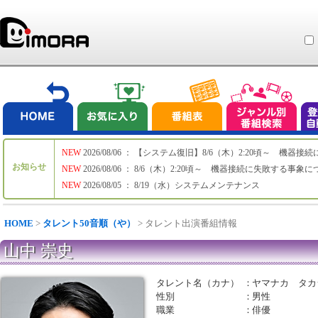
NEW
2026/08/06 ： 【システム復旧】8/6（木）2:20頃～ 機
お知らせ
NEW
2026/08/06 ： 8/6（木）2:20頃～ 機器接続に失敗する事象
NEW
2026/08/05 ： 8/19（水）システムメンテナンス
HOME
>
タレント50音順（や）
> タレント出演番組情報
山中 崇史
タレント名（カナ）
：
ヤマナカ タカ
性別
：
男性
職業
：
俳優