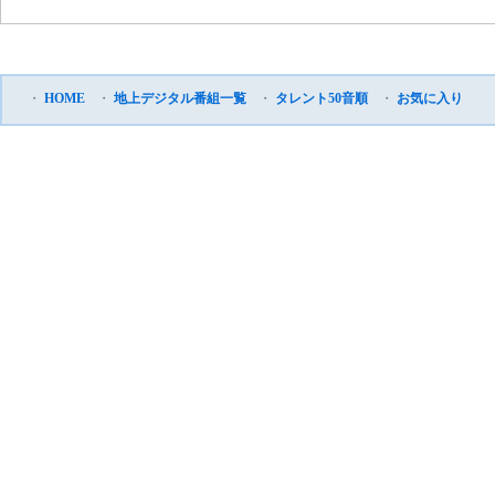
・
HOME
・
地上デジタル番組一覧
・
タレント50音順
・
お気に入り