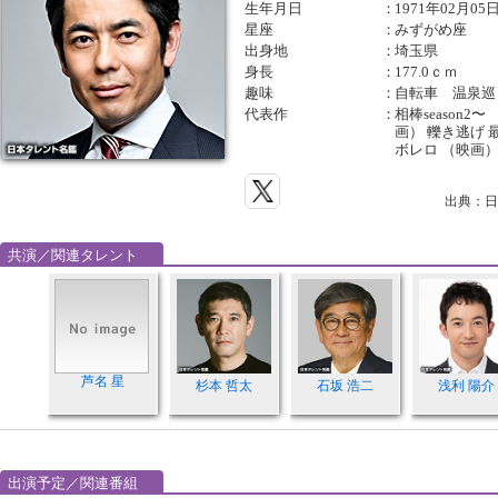
生年月日
：
1971年02月05
星座
：
みずがめ座
出身地
：
埼玉県
身長
：
177.0ｃｍ
趣味
：
自転車 温泉巡
代表作
：
相棒season2
画） 轢き逃げ 
ボレロ （映画
出典：日
共演／関連タレント
芦名 星
杉本 哲太
石坂 浩二
浅利 陽介
出演予定／関連番組