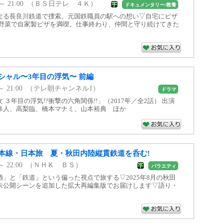
00 ～ 21:00 （ＢＳ日テレ ４Ｋ）
ドキュメンタリー/教養
走る長良川鉄道で捜索。元国鉄職員の駅への想い▽自宅にピザ
た野菜で自家製ピザを満喫。仕事終わり、仲間と守り続けてきた
シャル〜3年目の浮気〜 前編
00 ～ 21:00 （テレ朝チャンネル1）
ドラマ
３年目の浮気!?衝撃の六角関係!!」（2017年／全2話） 出演
隼人、高梨臨、橋本マナミ、山本裕典 ほか
本線・日本旅 夏・秋田内陸縦貫鉄道を呑む!
15 ～ 22:00 （ＮＨＫ ＢＳ）
バラエティ
」と「鉄道」という偏った視点で旅する▽2025年8月の秋田
未公開シーンを追加した拡大再編集版でお届けします▽語り・