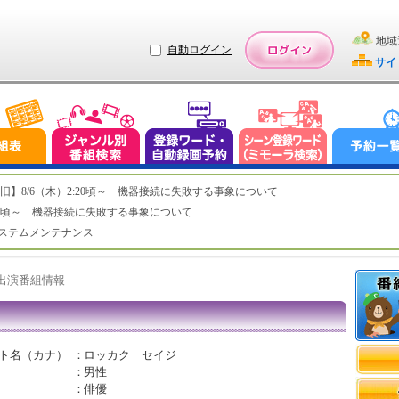
地域
自動ログイン
サイ
ステム復旧】8/6（木）2:20頃～ 機器接続に失敗する事象について
（木）2:20頃～ 機器接続に失敗する事象について
（水）システムメンテナンス
ト出演番組情報
ト名（カナ）
：
ロッカク セイジ
：
男性
：
俳優