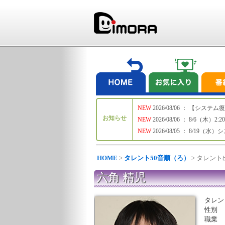
NEW
2026/08/06 ： 【シ
お知らせ
NEW
2026/08/06 ： 8/6
NEW
2026/08/05 ： 8/19
HOME
>
タレント50音順（ろ）
> タレン
六角 精児
タレン
性別
職業