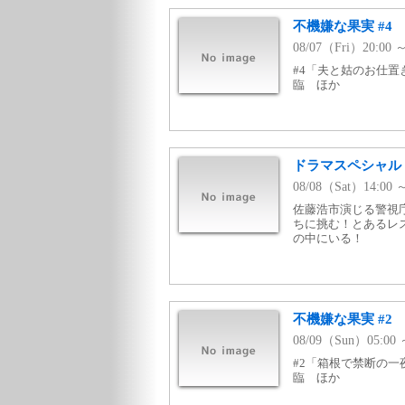
不機嫌な果実 #4
08/07（Fri）20:
#4「夫と姑のお仕置
臨 ほか
ドラマスペシャル
08/08（Sat）14:
佐藤浩市演じる警視
ちに挑む！とあるレ
の中にいる！
不機嫌な果実 #2
08/09（Sun）05:
#2「箱根で禁断の一
臨 ほか