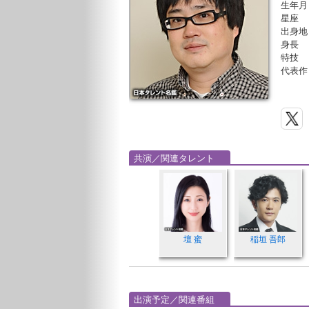
生年月
星座
出身地
身長
特技
代表作
共演／関連タレント
壇 蜜
稲垣 吾郎
出演予定／関連番組