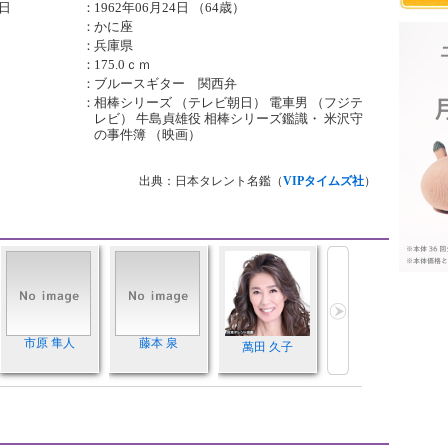
日
：
1962年06月24日 （64歳）
：
かに座
：
兵庫県
：
175.0ｃｍ
：
ブルースギター 関西弁
：
相棒シリーズ （テレビ朝日） 電車男 （フジテ
レビ） 牛島貞雄役 相棒シリーズ鑑識・ 米沢守
の事件簿 （映画）
出典：日本タレント名鑑（
VIPタイムズ社
）
市原 隼人
藤本 泉
萬田 久子