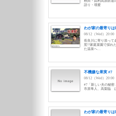
秋田・由利高原鉄道
語り・壇蜜
わが家の最寄りは
08/12（Wed）20:0
長良川に寄り添って
窯!?家庭菜園で採
た温泉へ…
不機嫌な果実 #7
08/12（Wed）20:
#7「新しい夫の秘密
市原隼人、高梨臨 
わが家の最寄りは