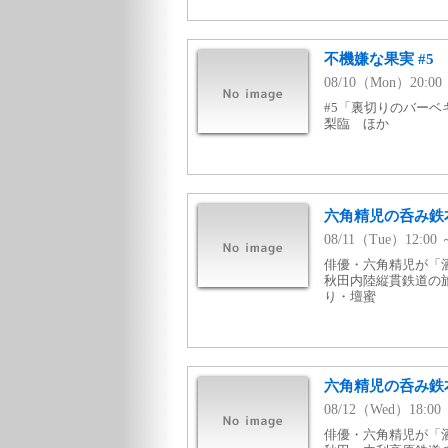
不機嫌な果実 #5
08/10（Mon）20:
#5「裏切りのバーベ
梨臨 ほか
六角精児の呑み鉄
08/11（Tue）12:
俳優・六角精児が「
秋田内陸縦貫鉄道の
り・壇蜜
六角精児の呑み鉄
08/12（Wed）18:
俳優・六角精児が「