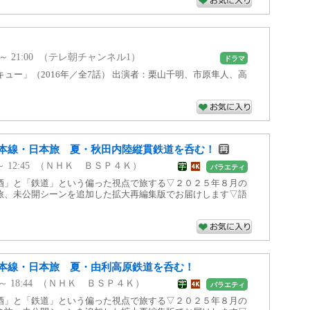
00 ～ 21:00 （テレ朝チャンネル1）
ドラマ
キュー」（2016年／全7話） 出演者：栗山千明、市原隼人、高
本線・日本旅 夏・秋田内陸縦貫鉄道を呑む！
00 ～ 12:45 （ＮＨＫ ＢＳＰ４Ｋ）
バラエティ
酒」と「鉄道」という偏った視点で旅する▽２０２５年８月の
旅、未公開シーンを追加した拡大再編集版でお届けします▽語
本線・日本旅 夏・由利高原鉄道を呑む！
00 ～ 18:44 （ＮＨＫ ＢＳＰ４Ｋ）
バラエティ
酒」と「鉄道」という偏った視点で旅する▽２０２５年８月の