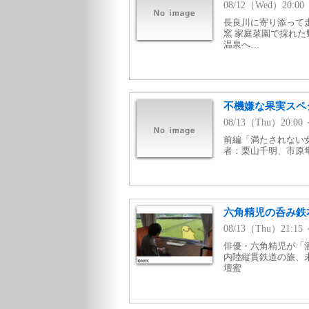
08/12（Wed）20:
長良川に寄り添って
窯 家庭菜園で採れ
温泉へ…
不機嫌な果実スペ
08/13（Thu）20:
前編「満たされない女 
者：栗山千明、市原
六角精児の呑み鉄
08/13（Thu）21:
俳優・六角精児が「酒
内陸縦貫鉄道の旅、
壇蜜