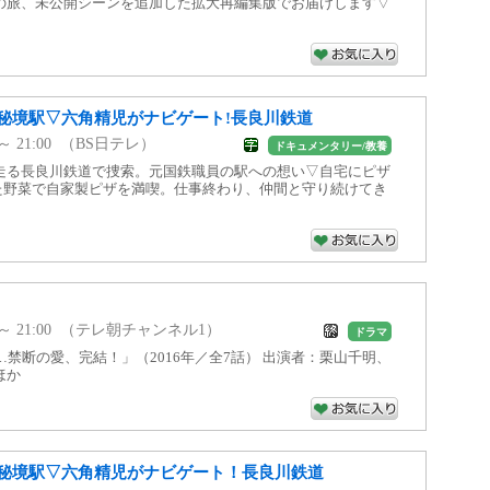
の旅、未公開シーンを追加した拡大再編集版でお届けします▽
秘境駅▽六角精児がナビゲート!長良川鉄道
0 ～ 21:00 （BS日テレ）
ドキュメンタリー/教養
走る長良川鉄道で捜索。元国鉄職員の駅への想い▽自宅にピザ
れた野菜で自家製ピザを満喫。仕事終わり、仲間と守り続けてき
00 ～ 21:00 （テレ朝チャンネル1）
ドラマ
…禁断の愛、完結！」（2016年／全7話） 出演者：栗山千明、
ほか
秘境駅▽六角精児がナビゲート！長良川鉄道