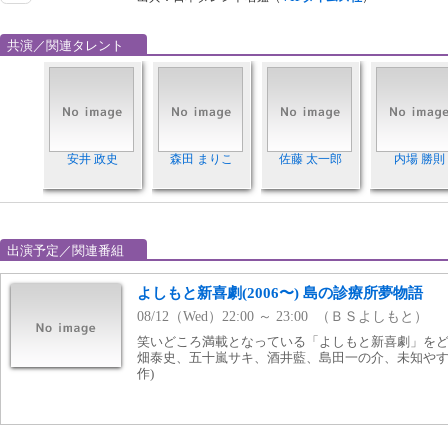
共演／関連タレント
安井 政史
森田 まりこ
佐藤 太一郎
内場 勝則
出演予定／関連番組
よしもと新喜劇(2006〜) 島の診療所夢物語
08/12（Wed）22:00 ～ 23:00 （ＢＳよしもと）
笑いどころ満載となっている「よしもと新喜劇」をどう
畑泰史、五十嵐サキ、酒井藍、島田一の介、未知やすえ、
作)