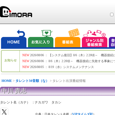
NEW
2026/08/06 ： 【システム復旧】8/6（木）2:20頃～ 機
お知らせ
NEW
2026/08/06 ： 8/6（木）2:20頃～ 機器接続に失敗する事象
NEW
2026/08/05 ： 8/19（水）システムメンテナンス
HOME
>
タレント50音順（な）
> タレント出演番組情報
中川 貴志
タレント名（カナ）
：
ナカガワ タカシ
出典：日本タレント名鑑（
VIPタイムズ社
）