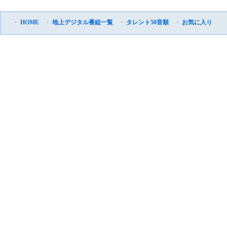
・
HOME
・
地上デジタル番組一覧
・
タレント50音順
・
お気に入り