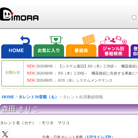
NEW
2026/08/06 ： 【システム復旧】8/6（木）2:20頃～ 機
お知らせ
NEW
2026/08/06 ： 8/6（木）2:20頃～ 機器接続に失敗する事象
NEW
2026/08/05 ： 8/19（水）システムメンテナンス
HOME
>
タレント50音順（も）
> タレント出演番組情報
森田 まりこ
タレント名（カナ）
：
モリタ マリコ
出典：日本タレント名鑑（
VIPタイムズ社
）