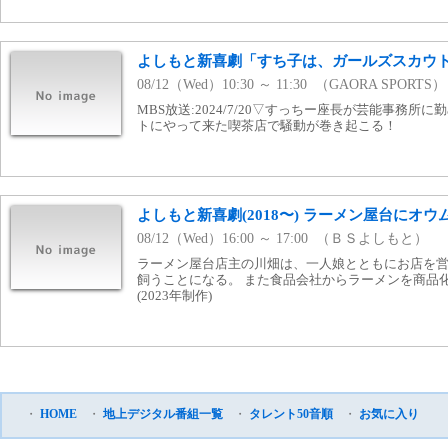
よしもと新喜劇「すち子は、ガールズスカウトマ
08/12（Wed）10:30 ～ 11:30 （GAORA SPORTS）
MBS放送:2024/7/20▽すっちー座長が芸能事務
トにやって来た喫茶店で騒動が巻き起こる！
よしもと新喜劇(2018〜) ラーメン屋台にオウム
08/12（Wed）16:00 ～ 17:00 （ＢＳよしもと）
ラーメン屋台店主の川畑は、一人娘とともにお店を営
飼うことになる。 また食品会社からラーメンを商品
(2023年制作)
・
HOME
・
地上デジタル番組一覧
・
タレント50音順
・
お気に入り