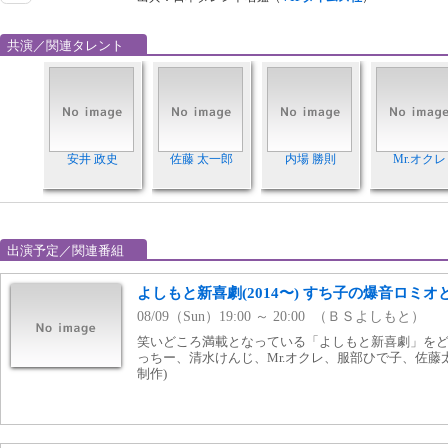
共演／関連タレント
安井 政史
佐藤 太一郎
内場 勝則
Mr.オクレ
出演予定／関連番組
よしもと新喜劇(2014〜) すち子の爆音ロミ
08/09（Sun）19:00 ～ 20:00 （ＢＳよしもと）
笑いどころ満載となっている「よしもと新喜劇」をどう
っちー、清水けんじ、Mr.オクレ、服部ひで子、佐藤太一
制作)