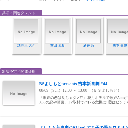
共演／関連タレント
諸見里 大介
前田 まみ
酒井 藍
川本 眞優
出演予定／関連番組
BSよしもとpresents 吉本新喜劇 #44
08/09（Sun）12:00 ～ 13:00 （ＢＳよしもと）
「歌姫の恋は見ちゃダメ!?」 花月ホテルで歌姫Aboが
Aboの恋や葛藤、TV取材でバレる危機に! 藍はピンチ
よしもと新喜劇(2014〜) すち子の爆音ロミ