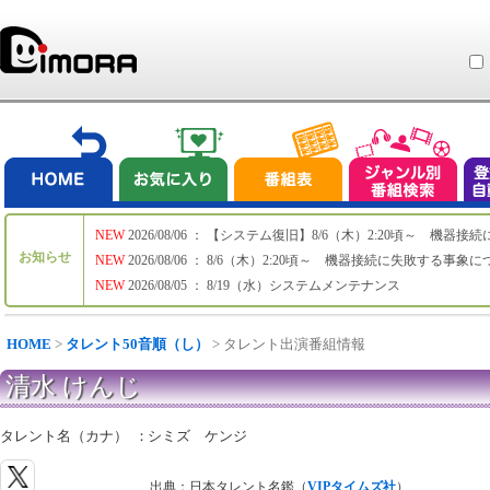
NEW
2026/08/06 ： 【システム復旧】8/6（木）2:20頃～ 機
お知らせ
NEW
2026/08/06 ： 8/6（木）2:20頃～ 機器接続に失敗する事象
NEW
2026/08/05 ： 8/19（水）システムメンテナンス
HOME
>
タレント50音順（し）
> タレント出演番組情報
清水 けんじ
タレント名（カナ）
：
シミズ ケンジ
出典：日本タレント名鑑（
VIPタイムズ社
）