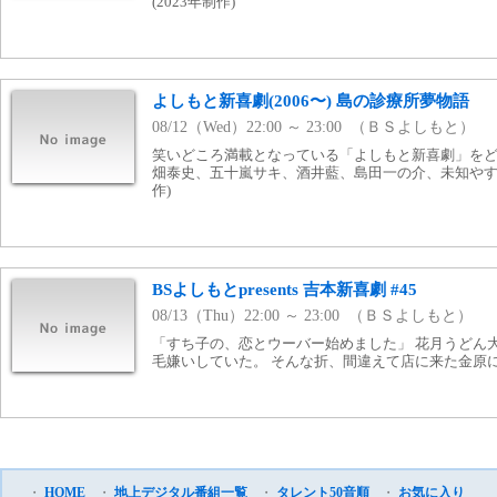
(2023年制作)
よしもと新喜劇(2006〜) 島の診療所夢物語
08/12（Wed）22:00 ～ 23:00 （ＢＳよしもと）
笑いどころ満載となっている「よしもと新喜劇」をどう
畑泰史、五十嵐サキ、酒井藍、島田一の介、未知やすえ、
作)
BSよしもとpresents 吉本新喜劇 #45
08/13（Thu）22:00 ～ 23:00 （ＢＳよしもと）
「すち子の、恋とウーバー始めました」 花月うどん
毛嫌いしていた。 そんな折、間違えて店に来た金原
・
HOME
・
地上デジタル番組一覧
・
タレント50音順
・
お気に入り