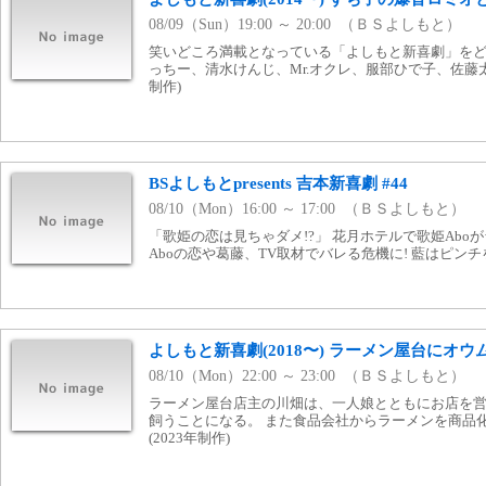
08/09（Sun）19:00 ～ 20:00 （ＢＳよしもと）
笑いどころ満載となっている「よしもと新喜劇」をどう
っちー、清水けんじ、Mr.オクレ、服部ひで子、佐藤太一
制作)
BSよしもとpresents 吉本新喜劇 #44
08/10（Mon）16:00 ～ 17:00 （ＢＳよしもと）
「歌姫の恋は見ちゃダメ!?」 花月ホテルで歌姫Aboが
Aboの恋や葛藤、TV取材でバレる危機に! 藍はピンチ
よしもと新喜劇(2018〜) ラーメン屋台にオウム
08/10（Mon）22:00 ～ 23:00 （ＢＳよしもと）
ラーメン屋台店主の川畑は、一人娘とともにお店を営
飼うことになる。 また食品会社からラーメンを商品
(2023年制作)