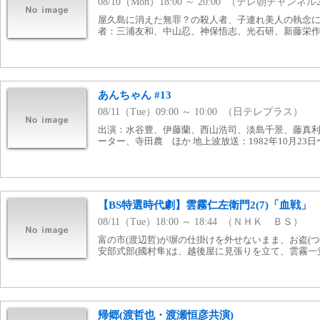
08/10（Mon）18:00 ～ 20:00 （テレ朝チャンネル
屋久島に消えた無罪？の殺人者、子連れ美人の執念にヤ
者：三浦友和、中山忍、神保悟志、光石研、新藤栄
あんちゃん #13
08/11（Tue）09:00 ～ 10:00 （日テレプラス）
出演：水谷豊、伊藤蘭、西山浩司、淡島千景、藤真
ーター、寺田農 ほか 地上波放送：1982年10月23日〜
【BS特選時代劇】雲霧仁左衛門2(7)「血戦」
08/11（Tue）18:00 ～ 18:44 （ＮＨＫ ＢＳ）
富の市(渡辺哲)が塀の仕掛けを外せないまま、お盗(
安部式部(國村隼)は、越後屋に見張りを立て、雲霧
帰郷(渡哲也・渡瀬恒彦共演)