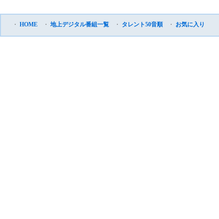
・
HOME
・
地上デジタル番組一覧
・
タレント50音順
・
お気に入り