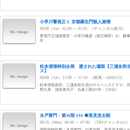
小早川警視正１ 京都羅生門殺人旅情
08/08（Sat）02:00 ～ 03:45 （チャンネル銀河）
警視庁広域捜査官・小早川雅彦（辰巳琢郎）が、難事件
年
松本清張特別企画 渡された場面【三浦友和
ス】
08/08（Sat）13:00 ～ 15:10 （映画・chNECO）
松本清張原作、三浦友和主演のサスペンスドラマ。
野久美 浅田美代子 石倉三郎(05年・120分)
水戸黄門・第36部 #16 ◆里見浩太朗
08/10（Mon）06:00 ～ 07:00 （TBSチャンネル1）
国民的時代劇「水戸黄門」の第36部。里見浩太朗ら