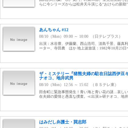
らに今シリーズからは松井天斗演じる“おけらの新助
あんちゃん #12
08/10（Mon）09:00 ～ 10:00 （日テレプラス）
出演：水谷豊、伊藤蘭、西山浩司、淡島千景、藤真
ーター、寺田農 ほか 地上波放送：1982年10月23日〜
ザ・ミステリー『猪熊夫婦の駐在日誌西伊豆
ナオコ、地井武男
08/10（Mon）12:56 ～ 15:02 （ＢＳテレ東）
田舎町に緊急事態発生！青い海と青い花の謎…哀し
在夫婦の愛情と愚直な捜査。≪出演≫研ナオコ、地
はみだし弁護士・巽志郎