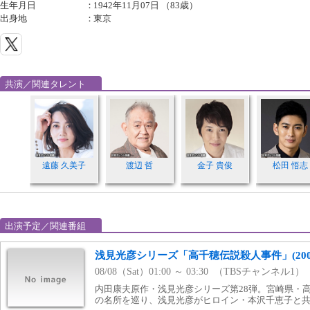
生年月日
：
1942年11月07日 （83歳）
出身地
：
東京
共演／関連タレント
遠藤 久美子
渡辺 哲
金子 貴俊
松田 悟志
出演予定／関連番組
浅見光彦シリーズ「高千穂伝説殺人事件」(200
08/08（Sat）01:00 ～ 03:30 （TBSチャンネル1）
内田康夫原作・浅見光彦シリーズ第28弾。宮崎県・
の名所を巡り、浅見光彦がヒロイン・本沢千恵子と