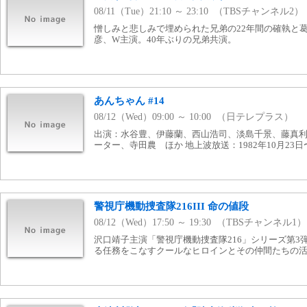
08/11（Tue）21:10 ～ 23:10 （TBSチャンネル2）
憎しみと悲しみで埋められた兄弟の22年間の確執と
彦、W主演。40年ぶりの兄弟共演。
あんちゃん #14
08/12（Wed）09:00 ～ 10:00 （日テレプラス）
出演：水谷豊、伊藤蘭、西山浩司、淡島千景、藤真
ーター、寺田農 ほか 地上波放送：1982年10月23日〜
警視庁機動捜査隊216III 命の値段
08/12（Wed）17:50 ～ 19:30 （TBSチャンネル1）
沢口靖子主演「警視庁機動捜査隊216」シリーズ第3
る任務をこなすクールなヒロインとその仲間たちの活躍