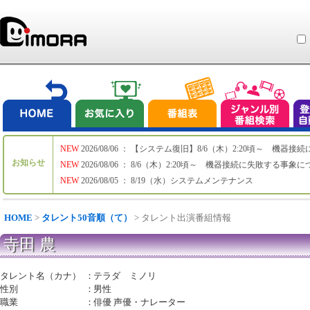
NEW
2026/08/06 ： 【システム復旧】8/6（木）2:20頃～ 機
お知らせ
NEW
2026/08/06 ： 8/6（木）2:20頃～ 機器接続に失敗する事象
NEW
2026/08/05 ： 8/19（水）システムメンテナンス
HOME
>
タレント50音順（て）
> タレント出演番組情報
寺田 農
タレント名（カナ）
：
テラダ ミノリ
性別
：
男性
職業
：
俳優 声優・ナレーター