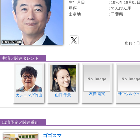
生年月日
：
1970年10月05
星座
：
てんびん座
出身地
：
千葉県
出典：日
共演／関連タレント
友廣 南実
田中ウルヴェ
カンニング竹山
山口 千景
出演予定／関連番組
ゴゴスマ