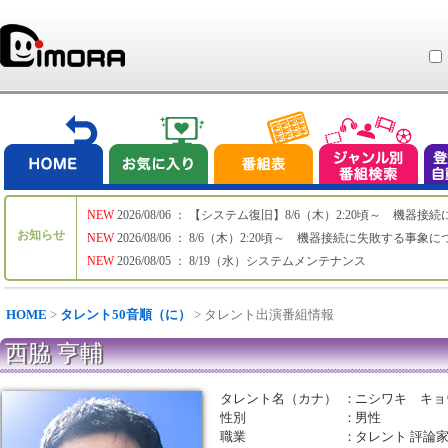
NEW
2026/08/06 ： 【システム復旧】8/6（木）2:20頃～ 機
お知らせ
NEW
2026/08/06 ： 8/6（木）2:20頃～ 機器接続に失敗する事象
NEW
2026/08/05 ： 8/19（水）システムメンテナンス
HOME
>
タレント50音順（に）
> タレント出演番組情報
西脇 亨輔
タレント名（カナ）
：
ニシワキ キョ
性別
：
男性
職業
：
タレント 評論