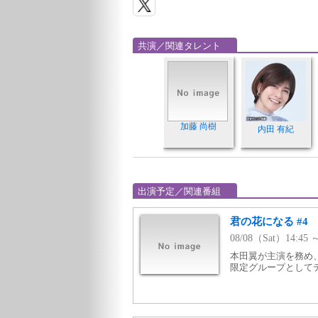
共演／関連タレント
加藤 尚樹
内田 有紀
出演予定／関連番組
君の花になる #4
08/08（Sat）14:4
本田翼が主演を務め、
限定グループとして