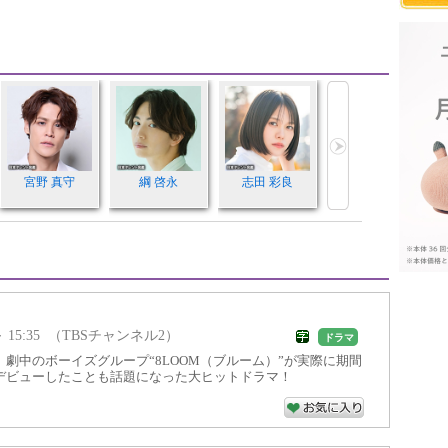
宮野 真守
綱 啓永
志田 彩良
5 ～ 15:35 （TBSチャンネル2）
ドラマ
劇中のボーイズグループ“8LOOM（ブルーム）”が実際に期間
デビューしたことも話題になった大ヒットドラマ！