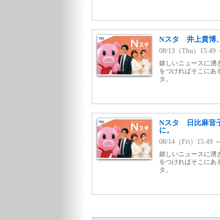
Nスタ 井上貴博
08/13（Thu）15:49
嬉しいニュースに湧
をつければそこにあ
タ。
Nスタ 日比麻音
に。
08/14（Fri）15:49 
嬉しいニュースに湧
をつければそこにあ
タ。