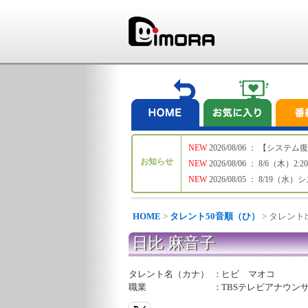
NEW
2026/08/06 ： 【シ
お知らせ
NEW
2026/08/06 ： 8/6
NEW
2026/08/05 ： 8/19
HOME
>
タレント50音順（ひ）
> タレン
日比 麻音子
タレント名（カナ）
：
ヒビ マオコ
職業
：
TBSテレビアナウン