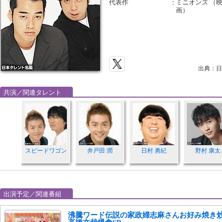
代表作
：
ミニオンズ （映画
画）
出典：日
共演／関連タレント
スピードワゴン
井戸田 潤
日村 勇紀
野村 康太
出演予定／関連番組
沸騰ワード伝説の家政婦志麻さんお好み焼き炒