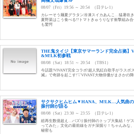
高橋文哉爆食SP
08/07（Fri）19:56 ～ 20:54 （日テレ1）
カレーそう麺夏グラタン冷凍スイカあんこ…猛暑吹き飛
夏野菜はこう食べる!?トマトきゅうりなす衝撃組み
も驚愕
THE鬼タイジ【東京サマーランド完全占拠】V
&M!LK初参戦
08/08（Sat）18:51 ～ 20:54 （TBS1）
今話題!VIVANT完全コラボ!超人気紅白歌手がラスボ
滅』で奇跡を起こす!▽VIVANT大物俳優がまさかの降
サクサクヒムヒム▼HANA、M!LK…人気曲
振付師が語る
08/08（Sat）23:30 ～ 23:55 （日テレ1）
総再生数億超え…バズり振付師のトップ大集結！ゲスト
ってみた」文化の最前線をガチ深掘り！ちゃんみな、
秘密も