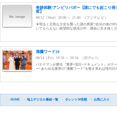
奇跡体験!アンビリバボー【誰にでも起こり得
変】
08/12（Wed）20:00 ～ 21:00 （フジテレビ）
▼明るく元気な少女を襲った謎の異変!!自分の体の中
いてもらえない絶望的な状況の中…懸命に生き抜く少
沸騰ワード10
08/14（Fri）19:56 ～ 20:54 （日テレ1）
バナナマンが贈る『業界×流行×ドキュメント』がテ
ー! あらゆる業界の“沸騰ワード”を覗き見れば現代日
・
HOME
・
地上デジタル番組一覧
・
タレント50音順
・
お気に入り