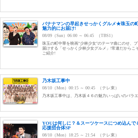
バナナマンの早起きせっかくグルメ★珠玉の
魅力的にお届け!
08/09（Sun）06:00 ～ 06:45 （TBS1）
珠玉の町中華を映画“少林少女"のテーマ曲にのせ、
届けする「せっかく少林少女グルメ」!常連だからこ
ご紹介!
乃木坂工事中
08/10（Mon）00:15 ～ 00:45 （テレ東）
乃木坂工事中は、乃木坂４６の魅力いっぱいのバラエ
YOUは何しに？＆スーツケースにつめ込んで
応援団合体SP
08/10（Mon）18:25 ～ 21:54 （テレ東）