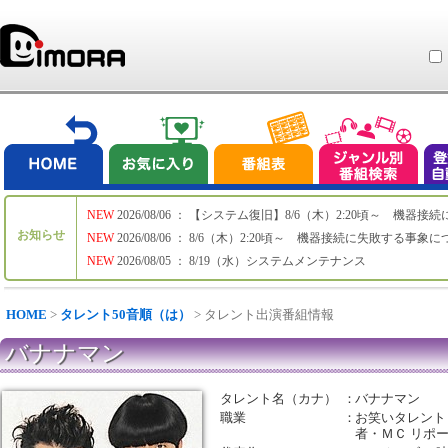
NEW
2026/08/06 ： 【システム復旧】8/6（木）2:20頃～ 機
お知らせ
NEW
2026/08/06 ： 8/6（木）2:20頃～ 機器接続に失敗する事象
NEW
2026/08/05 ： 8/19（水）システムメンテナンス
HOME
>
タレント50音順（は）
> タレント出演番組情報
バナナマン
タレント名（カナ）
：
バナナマン
職業
：
お笑いタレント
者・ＭＣ リポ