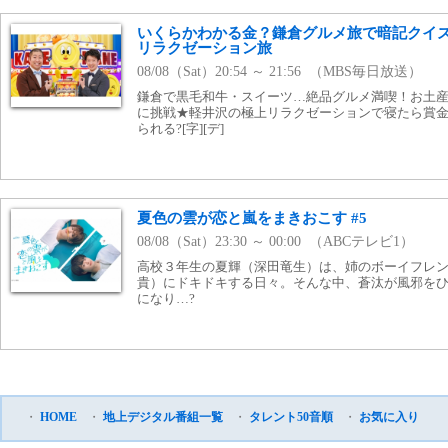
いくらかわかる金？鎌倉グルメ旅で暗記クイ
リラクゼーション旅
08/08（Sat）20:54 ～ 21:56 （MBS毎日放送）
鎌倉で黒毛和牛・スイーツ…絶品グルメ満喫！お土
に挑戦★軽井沢の極上リラクゼーションで寝たら賞
られる?[字][デ]
夏色の雲が恋と嵐をまきおこす #5
08/08（Sat）23:30 ～ 00:00 （ABCテレビ1）
高校３年生の夏輝（深田竜生）は、姉のボーイフレ
貴）にドキドキする日々。そんな中、蒼汰が風邪を
になり…?
・
HOME
・
地上デジタル番組一覧
・
タレント50音順
・
お気に入り