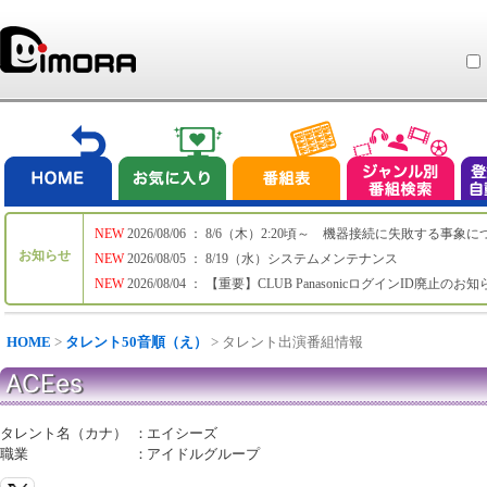
NEW
2026/08/06 ： 8/6（木）2:20頃～ 機器接続に失敗する事象
お知らせ
NEW
2026/08/05 ： 8/19（水）システムメンテナンス
NEW
2026/08/04 ： 【重要】CLUB PanasonicログインID廃止のお
HOME
>
タレント50音順（え）
> タレント出演番組情報
ACEes
タレント名（カナ）
：
エイシーズ
職業
：
アイドルグループ