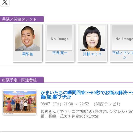
共演／関連タレント
平野 亮一
平成ノブシ
澤部 佑
川村 エミコ
シ
出演予定／関連番組
かまいたちの瞬間回答!〜60秒でお悩み解決
麺(秘)裏ワザSP
08/07（Fri）21:30 ～ 22:52 （関西テレビ1）
焼肉きんぐでラザニア?卵焼き?最強アレンジレシピ&
麺」長嶋一茂ガチ判定90分拡大SP