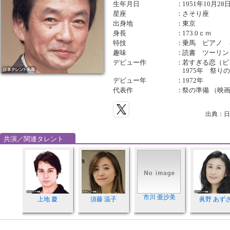
生年月日
：
1951年10月28
星座
：
さそり座
出身地
：
東京
身長
：
173.0ｃｍ
特技
：
乗馬 ピアノ 
趣味
：
読書 ツーリン
デビュー作
：
若すぎる恋（ビ
1975年 祭り
デビュー年
：
1972年
代表作
：
祭の準備 （映画
出典：日
共演／関連タレント
市川 亜沙美
上地 慶
須藤 温子
眞野 あず