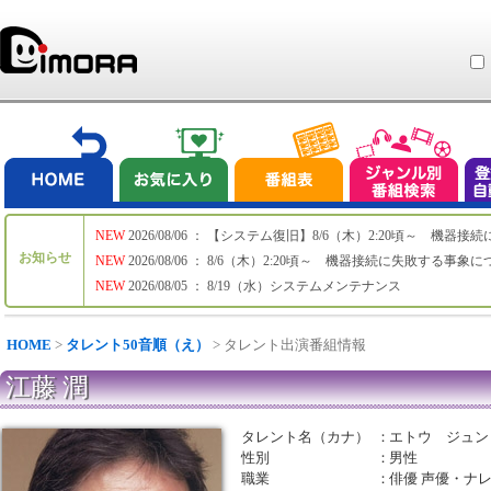
NEW
2026/08/06 ： 【システム復旧】8/6（木）2:20頃～ 機
お知らせ
NEW
2026/08/06 ： 8/6（木）2:20頃～ 機器接続に失敗する事象
NEW
2026/08/05 ： 8/19（水）システムメンテナンス
HOME
>
タレント50音順（え）
> タレント出演番組情報
江藤 潤
タレント名（カナ）
：
エトウ ジュン
性別
：
男性
職業
：
俳優 声優・ナ