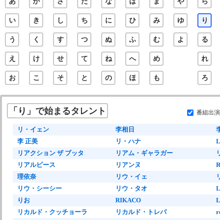
あ
か
さ
た
な
は
ま
や
ら
い
き
し
ち
に
ひ
み
ゆ
り
う
く
す
つ
ぬ
ふ
む
よ
る
え
け
せ
て
ね
へ
め
れ
お
こ
そ
と
の
ほ
も
ろ
「り」で始まるタレント
番組出演
リ・イェン
李相日
李 正美
リ・ハナ
L
リアクション ザ ブッタ
リアム・ギャラガー
リアルピース
リアンヌ
R
理依奈
リウ・イェ
リウ・シーシー
リウ・タオ
L
りお
RIKACO
L
リカルド・クッチョーラ
リカルド・トレパ
r