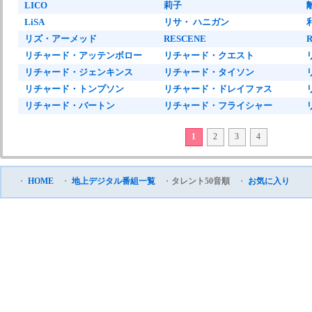
LICO
莉子
LiSA
リサ・ ハニガン
リズ・アーメッド
RESCENE
R
リチャード・アッテンボロー
リチャード・クエスト
リチャード・ジェンキンス
リチャード・タイソン
リチャード・トンプソン
リチャード・ドレイファス
リチャード・バートン
リチャード・フライシャー
1
2
3
4
・
HOME
・
地上デジタル番組一覧
・
タレント50音順
・
お気に入り