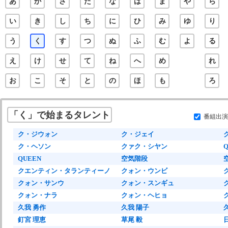
あ
か
さ
た
な
は
ま
や
ら
い
き
し
ち
に
ひ
み
ゆ
り
う
く
す
つ
ぬ
ふ
む
よ
る
え
け
せ
て
ね
へ
め
れ
お
こ
そ
と
の
ほ
も
ろ
「く」で始まるタレント
番組出演
ク・ジウォン
ク・ジェイ
ク・ヘソン
クァク・シヤン
Q
QUEEN
空気階段
クエンティン・タランティーノ
クォン・ウンビ
クォン・サンウ
クォン・スンギュ
クォン・ナラ
クォン・ヘヒョ
久我 勇作
久我 陽子
釘宮 理恵
草尾 毅