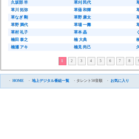
久坂部 羊
草刈 民代
草川 拓弥
草薙 和輝
草なぎ 剛
草野 康太
草野 満代
草場 一壽
草村 礼子
草本 晶
楠田 泰之
楠 大典
楠瀬 アキ
楠見 尚己
1
2
3
4
5
6
7
8
・
HOME
・
地上デジタル番組一覧
・
タレント50音順
・
お気に入り