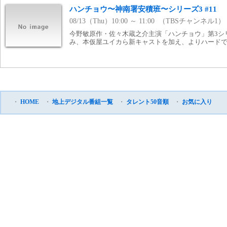
ハンチョウ〜神南署安積班〜シリーズ3 #11
08/13（Thu）10:00 ～ 11:00 （TBSチャンネル1）
今野敏原作・佐々木蔵之介主演「ハンチョウ」第3シ
み、本仮屋ユイカら新キャストを加え、よりハード
・
HOME
・
地上デジタル番組一覧
・
タレント50音順
・
お気に入り