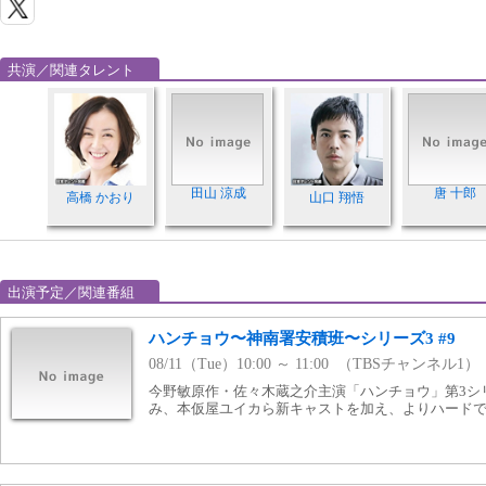
共演／関連タレント
田山 涼成
唐 十郎
高橋 かおり
山口 翔悟
出演予定／関連番組
ハンチョウ〜神南署安積班〜シリーズ3 #9
08/11（Tue）10:00 ～ 11:00 （TBSチャンネル1）
今野敏原作・佐々木蔵之介主演「ハンチョウ」第3シ
み、本仮屋ユイカら新キャストを加え、よりハード