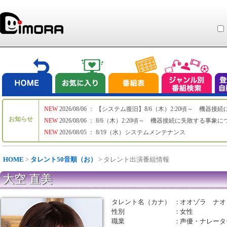
NEW
2026/08/06 ： 【システム復旧】8/6（木）2:20頃～ 機
お知らせ
NEW
2026/08/06 ： 8/6（木）2:20頃～ 機器接続に失敗する事象
NEW
2026/08/05 ： 8/19（水）システムメンテナンス
HOME
>
タレント50音順（お）
> タレント出演番組情報
大空 直美
タレント名（カナ）
：
オオゾラ ナオ
性別
：
女性
職業
：
声優・ナレータ