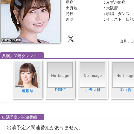
星座
：
みずがめ座
出身地
：
大阪府
特技
：
歌唱 ダンス 
趣味
：
イラスト 似顔
出典：日
共演／関連タレント
DISH//
小野 大輔
本山 哲
遠藤 綾
出演予定／関連番組
出演予定／関連番組がありません。