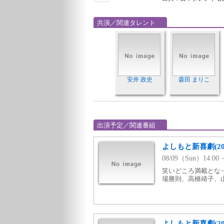
共演／関連タレント
安井 政史
森田 まりこ
出演予定／関連番組
よしもと新喜劇(20
08/09（Sun）14:
笑いどころ満載となっ
場勝則、高橋靖子、山
よしもと新喜劇(2