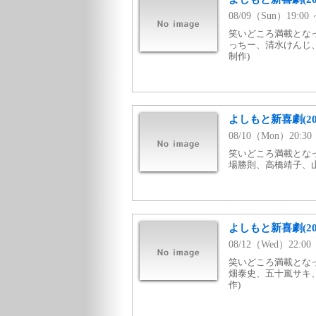
08/09（Sun）19:
笑いどころ満載となっ
っちー、清水けんじ、
制作)
よしもと新喜劇(20
08/10（Mon）20:
笑いどころ満載となっ
場勝則、高橋靖子、山
よしもと新喜劇(2
08/12（Wed）22:
笑いどころ満載となっ
畑泰史、五十嵐サキ、
作)