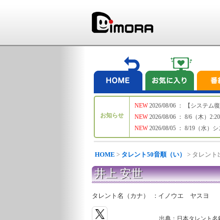
NEW
2026/08/06 ： 【シ
お知らせ
NEW
2026/08/06 ： 8/6
NEW
2026/08/05 ： 8/19
HOME
>
タレント50音順（い）
> タレン
井上 安世
タレント名（カナ）
：
イノウエ ヤスヨ
出典：日本タレント名