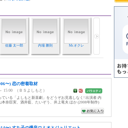
佐藤 太一郎
内場 勝則
Mr.オクレ
06〜) 恋の密着取材
00 ～ 15:00 （ＢＳよしもと）
バラエティ
ている「よしもと新喜劇」をどうぞお見逃しなく! 出演者:内
本奈臣実、酒井藍、たいぞう、井上竜夫 ほか (2008年制作)
014〜) すち子の爆音ロミオとジュリエット