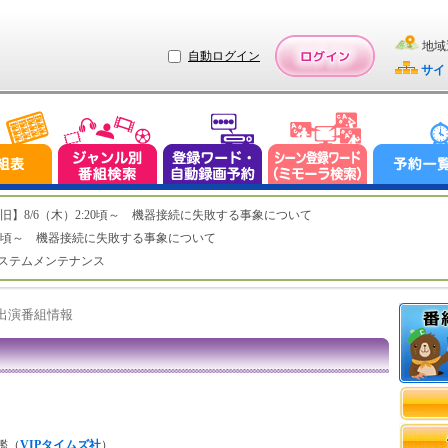
地域
自動ログイン
サイ
ステム復旧】8/6（木）2:20頃～ 機器接続に失敗する事象について
（木）2:20頃～ 機器接続に失敗する事象について
（水）システムメンテナンス
ト出演番組情報
鑑（
VIPタイムズ社
）