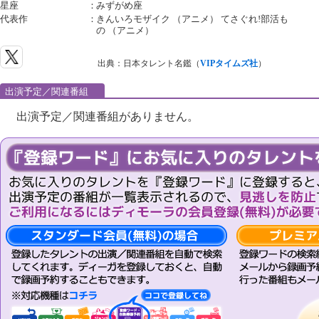
星座
：
みずがめ座
代表作
：
きんいろモザイク （アニメ） てさぐれ!部活も
の （アニメ）
出典：日本タレント名鑑（
VIPタイムズ社
）
出演予定／関連番組
出演予定／関連番組がありません。