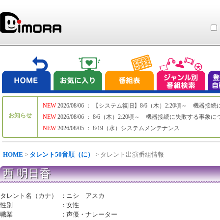
NEW
2026/08/06 ： 【システム復旧】8/6（木）2:20頃～ 機
お知らせ
NEW
2026/08/06 ： 8/6（木）2:20頃～ 機器接続に失敗する事象
NEW
2026/08/05 ： 8/19（水）システムメンテナンス
HOME
>
タレント50音順（に）
> タレント出演番組情報
西 明日香
タレント名（カナ）
：
ニシ アスカ
性別
：
女性
職業
：
声優・ナレーター