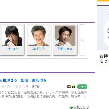
中村 俊介
草村 礼子
風間 トオル
人推理２０ 出演：東ちづる
50 ～ 09:55 （ファミリー劇場）
ドラマ
のコンビによる「温泉若おかみ」シリーズ第20弾。別府温泉を
人事件の謎に挑む！出演は他に熊谷真実、布施博、羽場裕一、