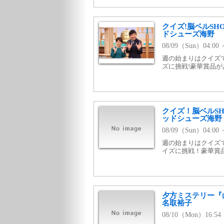
クイズ!脳ベルSH
ドシューズ海野
08/09（Sun）04:0
週の始まりはクイズ
ズに挑戦!豪華賞品が
クイズ！脳ベルSH
ッドシューズ海野
08/09（Sun）04:
週の始まりはクイズ
イズに挑戦！豪華賞
夕方ミステリー『
名取裕子
08/10（Mon）16: