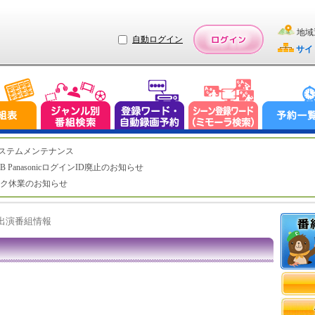
地域
自動ログイン
サイ
（水）システムメンテナンス
LUB PanasonicログインID廃止のお知らせ
トデスク休業のお知らせ
ト出演番組情報