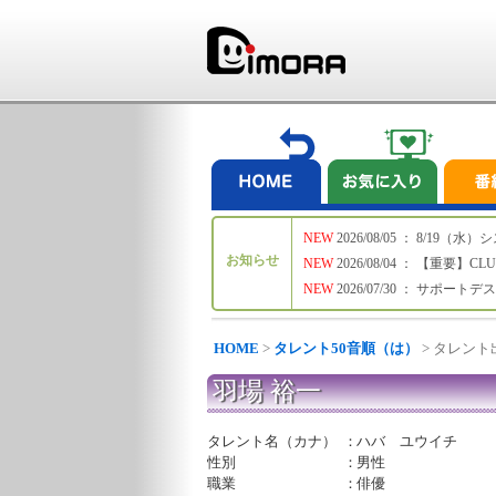
NEW
2026/08/05 ： 8/19
お知らせ
NEW
2026/08/04 ： 【重要】C
NEW
2026/07/30 ： サポー
HOME
>
タレント50音順（は）
> タレン
羽場 裕一
タレント名（カナ）
：
ハバ ユウイチ
性別
：
男性
職業
：
俳優