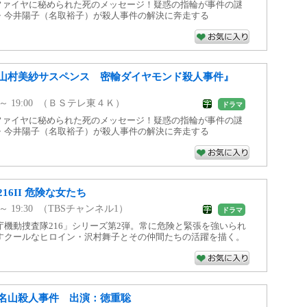
サファイヤに秘められた死のメッセージ！疑惑の指輪が事件の謎
・今井陽子（名取裕子）が殺人事件の解決に奔走する
山村美紗サスペンス 密輸ダイヤモンド殺人事件』
54 ～ 19:00 （ＢＳテレ東４Ｋ）
ドラマ
サファイヤに秘められた死のメッセージ！疑惑の指輪が事件の謎
・今井陽子（名取裕子）が殺人事件の解決に奔走する
16II 危険な女たち
50 ～ 19:30 （TBSチャンネル1）
ドラマ
機動捜査隊216」シリーズ第2弾。常に危険と緊張を強いられ
すクールなヒロイン・沢村舞子とその仲間たちの活躍を描く。
名山殺人事件 出演：徳重聡