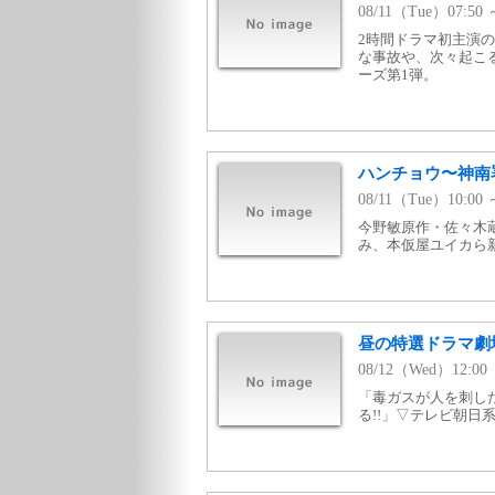
08/11（Tue）07:
2時間ドラマ初主演
な事故や、次々起こ
ーズ第1弾。
ハンチョウ〜神南署
08/11（Tue）10:0
今野敏原作・佐々木
み、本仮屋ユイカら
昼の特選ドラマ
08/12（Wed）12:0
「毒ガスが人を刺した
る!!」▽テレビ朝日