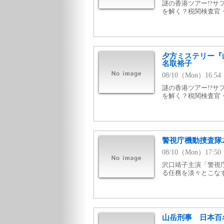
謎の香港ツアー!?
を解く？税関検査官
夕方ミステリー『
名取裕子
08/10（Mon）16:
謎の香港ツアー!?
を解く？税関検査官
警視庁機動捜査隊2
08/10（Mon）17:
沢口靖子主演「警視庁
る任務を淡々とこな
山岳刑事 日本百