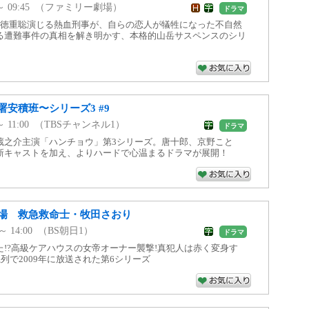
50 ～ 09:45 （ファミリー劇場）
ドラマ
の徳重聡演じる熱血刑事が、自らの恋人が犠牲になった不自然
る遭難事件の真相を解き明かす、本格的山岳サスペンスのシリ
安積班〜シリーズ3 #9
0 ～ 11:00 （TBSチャンネル1）
ドラマ
蔵之介主演「ハンチョウ」第3シリーズ。唐十郎、京野こと
新キャストを加え、よりハードで心温まるドラマが展開！
劇場 救急救命士・牧田さおり
0 ～ 14:00 （BS朝日1）
ドラマ
!?高級ケアハウスの女帝オーナー襲撃!真犯人は赤く変身す
系列で2009年に放送された第6シリーズ