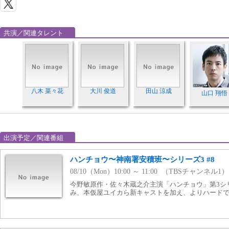
共演／関連タレント
八木 菜々花
大川 俊道
田山 涼成
山口 翔悟
出演予定／関連番組
ハンチョウ〜神南署安積班〜シリーズ3 #8
08/10（Mon）10:00 ～ 11:00 （TBSチャンネル1）
今野敏原作・佐々木蔵之介主演「ハンチョウ」第3シ
み、本仮屋ユイカら新キャストを加え、よりハード