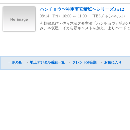
ハンチョウ〜神南署安積班〜シリーズ3 #12
08/14（Fri）10:00 ～ 11:00 （TBSチャンネル1）
今野敏原作・佐々木蔵之介主演「ハンチョウ」第3シ
み、本仮屋ユイカら新キャストを加え、よりハード
・
HOME
・
地上デジタル番組一覧
・
タレント50音順
・
お気に入り