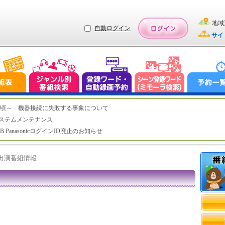
地域
自動ログイン
サイ
（木）2:20頃～ 機器接続に失敗する事象について
（水）システムメンテナンス
LUB PanasonicログインID廃止のお知らせ
ト出演番組情報