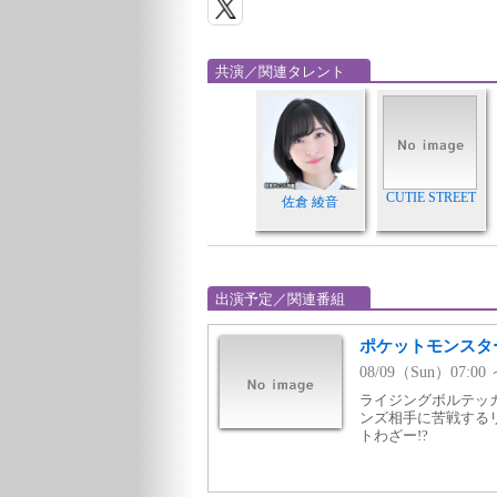
共演／関連タレント
CUTIE STREET
佐倉 綾音
出演予定／関連番組
ポケットモンスター
08/09（Sun）07:0
ライジングボルテッ
ンズ相手に苦戦する
トわざー!?