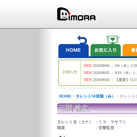
NEW
2026/08/06 ： 8/6
お知らせ
NEW
2026/08/05 ： 8/19
NEW
2026/08/04 ： 【重要】C
HOME
>
タレント50音順（み）
> タレン
三間 雅文
タレント名（カナ）
：
ミマ マサフミ
職業
：
音響監督