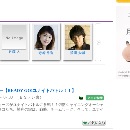
佐藤 大
寺崎 裕香
浪川 大輔
【READY GO!ユナイトバトル！！】
0 ～ 07:30 （ＢＳテレ東）
アニメ/特撮
カーズがユナイトバトルに参戦！？強敵シャイニングオーシャ
リコたち。勝利の鍵は、戦略、チームワーク、そして、ユナイ