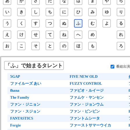
あ
か
さ
た
な
は
ま
や
ら
い
き
し
ち
に
ひ
み
ゆ
り
う
く
す
つ
ぬ
ふ
む
よ
る
え
け
せ
て
ね
へ
め
れ
お
こ
そ
と
の
ほ
も
ろ
「ふ」で始まるタレント
番組出演
5GAP
FIVE NEW OLD
ファイルーズ あい
FUZZY CONTROL
fhana
ファビオ・ルイージ
The Family
ファムケ・ヤンセン
ファン・ジニョン
ファン・ジョンウム
ファン・スジョン
ファン・ビンビン
FANTASTICS
ファントムシータ
Fergie
ファーストサマーウイカ