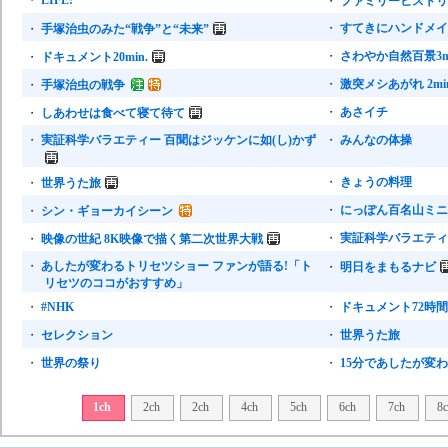
・
LIFE!
・
ファミリーヒストリ
・
すてきにハンドメイ
・
手塚治虫のみた“戦争”と“未来”
・
さわやか自然百景3mi
・
ドキュメント20min.
・
激突メシあがれ 2min
・
手塚治虫の戦争
・
あさイチ
・
しあわせは食べて寝て待て
・
実証科学バラエティー 百聞はジッケンに如(し)かず
・
みんなの体操
・
きょうの料理
・
世界うた旅
・
にっぽん百名山ミニ 5
・
シン・ギョーカイシーン
・
実証科学バラエティ
・
映像の世紀 8K映像で描く第二次世界大戦
・
あしたが変わるトリセツショー ファンが語る!「ト
・
明日をまもるナビ
リセツのココがおすすめ」
・
#NHK
・
ドキュメント72時間
・
セレクション
・
世界うた旅
・
世界の祭り
・
15分であしたが変
1ch
2ch
2ch
4ch
5ch
6ch
7ch
8c