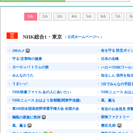
1ch
2ch
2ch
4ch
5ch
6ch
7ch
8c
NHK総合1・東京
（
公式ホームページへ
）
・
命を守る 防災ポイ
・
100カメ
・
守る!災害時の健康
・
日本の名峰
・
ヨーロッパ トラムの旅
・
ハロー!NHKワールド
・
みんなのうた
・
知るしん 信州を知
・
うまいッ!
・
5分でみんなの手話
・
NHK映像ファイル あの人に会いたい
・
NHKニュース おは
・
NHKニュース おはよう首都圏(関東甲信越)
・
風、薫る
・
第108回全国高校野球選手権大会 全国大会
・
有吉のお金発見 突
・
探検ファクトリー
・
鶴瓶の家族に乾杯
・
風、薫る
・
豊臣兄弟!