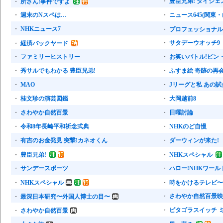
・
豊臣兄弟! ダイジェ
・
所さん!事件ですよ
・
週末のNスペは…
・
ニュース645(関東・
・
NHKニュース7
・
プロフェッショナル
・
サタデーウオッチ9
・
経済バックヤード
・
ファミリーヒストリー
・
お笑いバトル!ピン
・
秀サルでもわかる 豊臣兄弟!
・
ふすま絵 奇跡の再
・
MAO
・
Jリーグと私 あの
・
桂文珍の演芸図鑑
・
大岡越前8
・
さわやか自然百景
・
日曜討論
・
令和8年長崎平和祈念式典
・
NHKのど自慢
・
有吉のお金発見 突撃!カネオくん
・
ダーウィンが来た!
・
豊臣兄弟!
・
NHKスペシャル
・
サンデースポーツ
・
ハロー!NHKワールド
・
NHKスペシャル
・
時をかけるテレビ〜
・
さわやか自然百景映
・
最深日本研究〜外国人博士の目〜
・
ピタゴラスイッチ 
・
さわやか自然百景