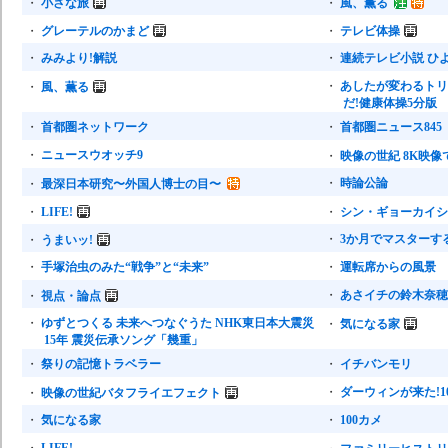
・
小さな旅
・
風、薫る
・
グレーテルのかまど
・
テレビ体操
・
みみより!解説
・
連続テレビ小説 ひ
・
あしたが変わるトリセ
・
風、薫る
だ!健康体操5分版
・
首都圏ネットワーク
・
首都圏ニュース845
・
ニュースウオッチ9
・
映像の世紀 8K映
・
時論公論
・
最深日本研究〜外国人博士の目〜
・
LIFE!
・
シン・ギョーカイシ
・
3か月でマスターす
・
うまいッ!
・
手塚治虫のみた“戦争”と“未来”
・
運転席からの風景
・
あさイチの鈴木奈穂
・
視点・論点
・
ゆずとつくる 未来へつなぐうた NHK東日本大震災
・
気になる家
15年 震災伝承ソング「幾重」
・
祭りの記憶トラベラー
・
イチバンモリ
・
ダーウィンが来た!10m
・
映像の世紀バタフライエフェクト
・
気になる家
・
100カメ